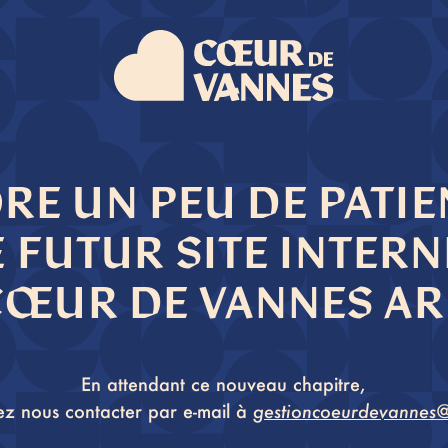
RE UN PEU DE PATIEN
E FUTUR SITE INTERN
CŒUR DE VANNES AR
En attendant ce nouveau chapitre,
z nous contacter par e-mail à
gestioncoeurdevannes