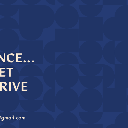
CE...
ET
RIVE
@gmail.com